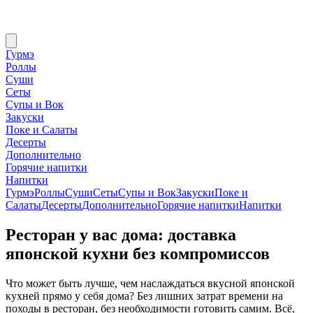
Гурмэ
Роллы
Суши
Сеты
Супы и Вок
Закуски
Поке и Салаты
Десерты
Дополнительно
Горячие напитки
Напитки
Гурмэ
Роллы
Суши
Сеты
Супы и Вок
Закуски
Поке и
Салаты
Десерты
Дополнительно
Горячие напитки
Напитки
Ресторан у вас дома: доставка
японской кухни без компромиссов
Что может быть лучше, чем наслаждаться вкусной японской
кухней прямо у себя дома? Без лишних затрат времени на
походы в ресторан, без необходимости готовить самим. Всё,